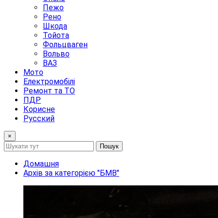
Пежо
Рено
Шкода
Тойота
Фольцваген
Вольво
ВАЗ
Мото
Електромобілі
Ремонт та ТО
ПДР
Корисне
Русский
×
Пошук
Домашня
Архів за категорією "БМВ"