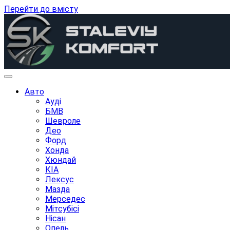
Перейти до вмісту
Авто
Ауді
БМВ
Шевроле
Део
Форд
Хонда
Хюндай
КІА
Лексус
Мазда
Мерседес
Мітсубісі
Нісан
Опель