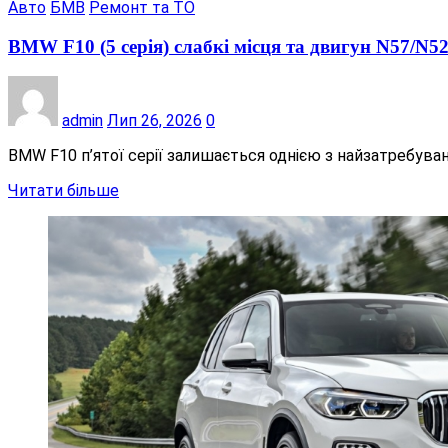
Авто
БМВ
Ремонт та ТО
BMW F10 (5 серія) слабкі місця та двигун N57/N5
admin
Лип 26, 2026
0
BMW F10 п’ятої серії залишається однією з найзатребува
Читати більше