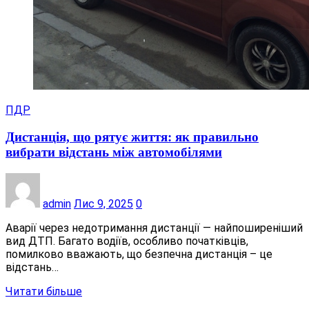
ПДР
Дистанція, що рятує життя: як правильно
вибрати відстань між автомобілями
admin
Лис 9, 2025
0
Аварії через недотримання дистанції — найпоширеніший
вид ДТП. Багато водіїв, особливо початківців,
помилково вважають, що безпечна дистанція – це
відстань…
Читати більше