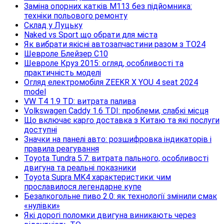
Заміна опорних катків M113 без підйомника:
техніки польового ремонту
Склад у Луцьку
Naked vs Sport що обрати для міста
Як вибрати якісні автозапчастини разом з TO24
Шевроле Блейзер С10
Шевроле Круз 2015: огляд, особливості та
практичність моделі
Огляд електромобіля ZEEKR X YOU 4 seat 2024
model
VW T4 1.9 TD: витрата палива
Volkswagen Caddy 1.6 TDI: проблеми, слабкі місця
Що включає карго доставка з Китаю та які послуги
доступні
Значки на панелі авто: розшифровка індикаторів і
правила реагування
Toyota Tundra 5.7: витрата пального, особливості
двигуна та реальні показники
Toyota Supra MK4 характеристики: чим
прославилося легендарне купе
Безалкогольне пиво 2.0: як технології змінили смак
«нулівки»
Які дорогі поломки двигуна виникають через