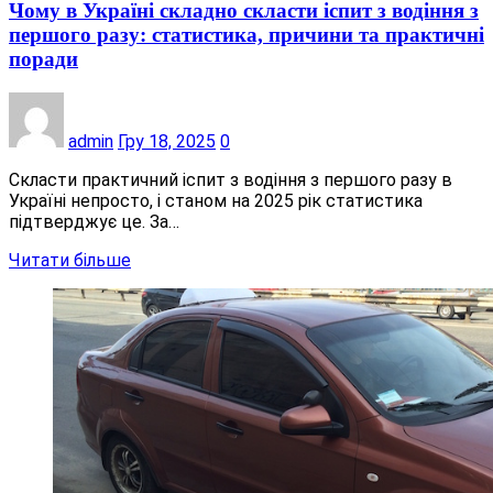
Чому в Україні складно скласти іспит з водіння з
першого разу: статистика, причини та практичні
поради
admin
Гру 18, 2025
0
Скласти практичний іспит з водіння з першого разу в
Україні непросто, і станом на 2025 рік статистика
підтверджує це. За…
Читати більше