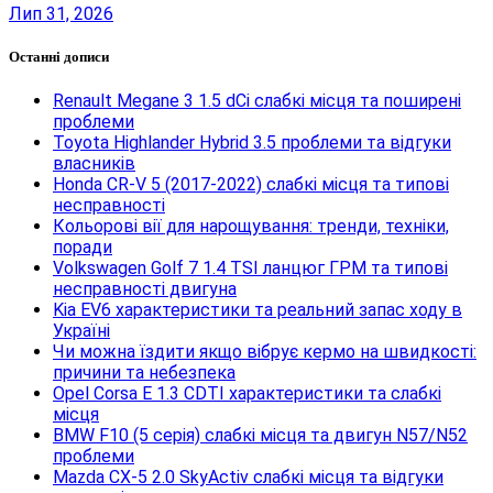
Лип 31, 2026
Останні дописи
Renault Megane 3 1.5 dCi слабкі місця та поширені
проблеми
Toyota Highlander Hybrid 3.5 проблеми та відгуки
власників
Honda CR-V 5 (2017-2022) слабкі місця та типові
несправності
Кольорові вії для нарощування: тренди, техніки,
поради
Volkswagen Golf 7 1.4 TSI ланцюг ГРМ та типові
несправності двигуна
Kia EV6 характеристики та реальний запас ходу в
Україні
Чи можна їздити якщо вібрує кермо на швидкості:
причини та небезпека
Opel Corsa E 1.3 CDTI характеристики та слабкі
місця
BMW F10 (5 серія) слабкі місця та двигун N57/N52
проблеми
Mazda CX-5 2.0 SkyActiv слабкі місця та відгуки