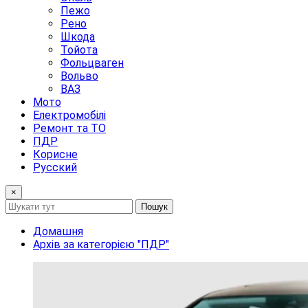
Пежо
Рено
Шкода
Тойота
Фольцваген
Вольво
ВАЗ
Мото
Електромобілі
Ремонт та ТО
ПДР
Корисне
Русский
×
Пошук
Домашня
Архів за категорією "ПДР"