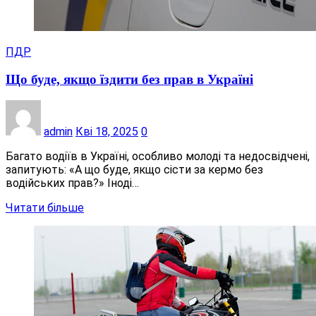
ПДР
Що буде, якщо їздити без прав в Україні
admin
Кві 18, 2025
0
Багато водіїв в Україні, особливо молоді та недосвідчені,
запитують: «А що буде, якщо сісти за кермо без
водійських прав?» Іноді…
Читати більше