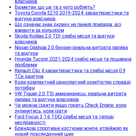
власників
Біометан: що це та з чого роблять?
Toyota Corolla E210 2019-2024: характеристики та
відгуки власників
Що означає знак оклику на панелі приладів: всі
варіанти за кольором
Skoda Kodiaq 2.0 TDI слабкі місця та відгуки
власників
Nissan Qashqai 2.0 бензин реальна витрата палива
та відгуки
Hyundai Tucson 2021-2024 слабкі місця та поширені
проблеми
Renault Clio 4 характеристики та слабкі місця 0.9
TCe двигуна
Коли компактний одноплатний комп’ютер справді
потрібен
VW Tiguan 2.0 TSI американець: реальна витрата
палива та відгуки власників
Чи можна їздити якщо горить Check Engine: коли
зупинятись, коли їхати
Ford Focus 3 1.6 TDCi слабкі місця та типові
несправності
Брендові спортивні костюми жіночі: атлейжер як
новий повсякденний шик