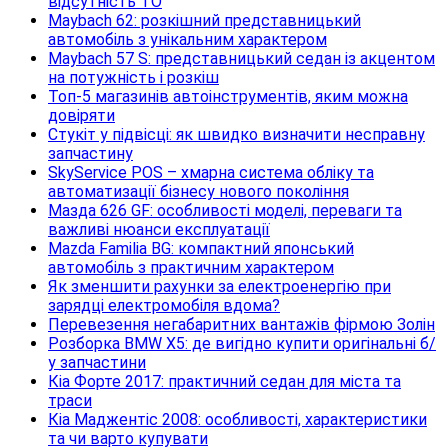
відсутність ТО
Maybach 62: розкішний представницький
автомобіль з унікальним характером
Maybach 57 S: представницький седан із акцентом
на потужність і розкіш
Топ-5 магазинів автоінструментів, яким можна
довіряти
Стукіт у підвісці: як швидко визначити несправну
запчастину
SkyService POS – хмарна система обліку та
автоматизації бізнесу нового покоління
Мазда 626 GF: особливості моделі, переваги та
важливі нюанси експлуатації
Mazda Familia BG: компактний японський
автомобіль з практичним характером
Як зменшити рахунки за електроенергію при
зарядці електромобіля вдома?
Перевезення негабаритних вантажів фірмою Золін
Розборка BMW X5: де вигідно купити оригінальні б/
у запчастини
Кіа Форте 2017: практичний седан для міста та
траси
Кіа Маджентіс 2008: особливості, характеристики
та чи варто купувати