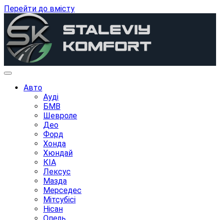
Перейти до вмісту
Авто
Ауді
БМВ
Шевроле
Део
Форд
Хонда
Хюндай
КІА
Лексус
Мазда
Мерседес
Мітсубісі
Нісан
Опель