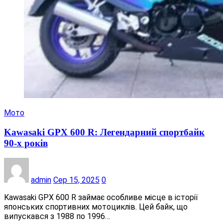
Мото
Kawasaki GPX 600 R: Легендарний спортбайк
90-х років
admin
Сер 15, 2025
0
Kawasaki GPX 600 R займає особливе місце в історії
японських спортивних мотоциклів. Цей байк, що
випускався з 1988 по 1996…