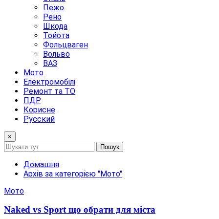
Пежо
Рено
Шкода
Тойота
Фольцваген
Вольво
ВАЗ
Мото
Електромобілі
Ремонт та ТО
ПДР
Корисне
Русский
×
Пошук
Домашня
Архів за категорією "Мото"
Мото
Naked vs Sport що обрати для міста