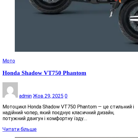
Мото
Honda Shadow VT750 Phantom
admin
Жов 29, 2025
0
Мотоцикл Honda Shadow VT750 Phantom — це стильний і
надійний чопер, який поєднує класичний дизайн,
потужний двигун і комфортну їзду.…
Читати більше