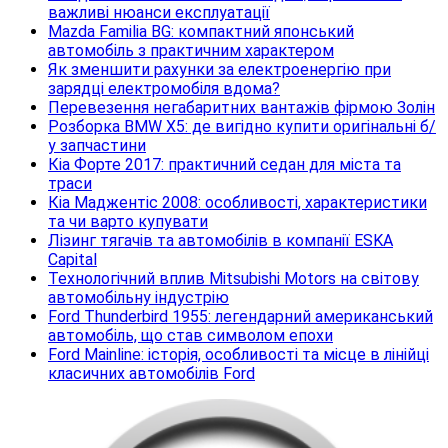
важливі нюанси експлуатації
Mazda Familia BG: компактний японський
автомобіль з практичним характером
Як зменшити рахунки за електроенергію при
зарядці електромобіля вдома?
Перевезення негабаритних вантажів фірмою Золін
Розборка BMW X5: де вигідно купити оригінальні б/
у запчастини
Кіа Форте 2017: практичний седан для міста та
траси
Кіа Маджентіс 2008: особливості, характеристики
та чи варто купувати
Лізинг тягачів та автомобілів в компанії ESKA
Capital
Технологічний вплив Mitsubishi Motors на світову
автомобільну індустрію
Ford Thunderbird 1955: легендарний американський
автомобіль, що став символом епохи
Ford Mainline: історія, особливості та місце в лінійці
класичних автомобілів Ford