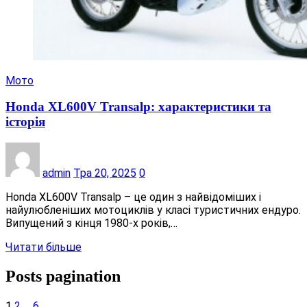
Мото
Honda XL600V Transalp: характеристики та
історія
admin
Тра 20, 2025
0
Honda XL600V Transalp – це один з найвідоміших і
найулюбленіших мотоциклів у класі туристичних ендуро.
Випущений з кінця 1980-х років,…
Читати більше
Posts pagination
1
2
…
6