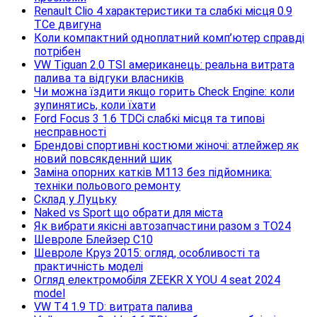
Renault Clio 4 характеристики та слабкі місця 0.9
TCe двигуна
Коли компактний одноплатний комп’ютер справді
потрібен
VW Tiguan 2.0 TSI американець: реальна витрата
палива та відгуки власників
Чи можна їздити якщо горить Check Engine: коли
зупинятись, коли їхати
Ford Focus 3 1.6 TDCi слабкі місця та типові
несправності
Брендові спортивні костюми жіночі: атлейжер як
новий повсякденний шик
Заміна опорних катків M113 без підйомника:
техніки польового ремонту
Склад у Луцьку
Naked vs Sport що обрати для міста
Як вибрати якісні автозапчастини разом з TO24
Шевроле Блейзер С10
Шевроле Круз 2015: огляд, особливості та
практичність моделі
Огляд електромобіля ZEEKR X YOU 4 seat 2024
model
VW T4 1.9 TD: витрата палива