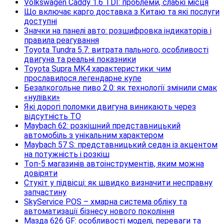
Volkswagen Caddy 1.6 TDI: проблеми, слабкі місця
Що включає карго доставка з Китаю та які послуги
доступні
Значки на панелі авто: розшифровка індикаторів і
правила реагування
Toyota Tundra 5.7: витрата пального, особливості
двигуна та реальні показники
Toyota Supra MK4 характеристики: чим
прославилося легендарне купе
Безалкогольне пиво 2.0: як технології змінили смак
«нулівки»
Які дорогі поломки двигуна виникають через
відсутність ТО
Maybach 62: розкішний представницький
автомобіль з унікальним характером
Maybach 57 S: представницький седан із акцентом
на потужність і розкіш
Топ-5 магазинів автоінструментів, яким можна
довіряти
Стукіт у підвісці: як швидко визначити несправну
запчастину
SkyService POS – хмарна система обліку та
автоматизації бізнесу нового покоління
Мазда 626 GF: особливості моделі, переваги та