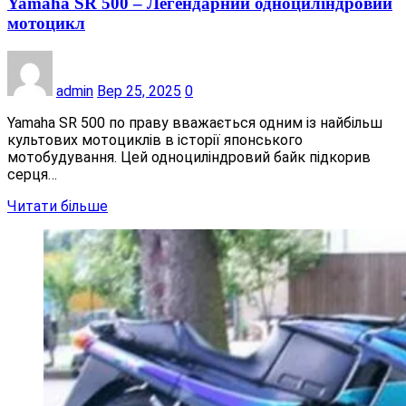
Yamaha SR 500 – Легендарний одноциліндровий
мотоцикл
admin
Вер 25, 2025
0
Yamaha SR 500 по праву вважається одним із найбільш
культових мотоциклів в історії японського
мотобудування. Цей одноциліндровий байк підкорив
серця…
Читати більше