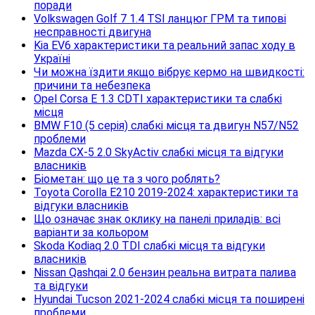
поради
Volkswagen Golf 7 1.4 TSI ланцюг ГРМ та типові
несправності двигуна
Kia EV6 характеристики та реальний запас ходу в
Україні
Чи можна їздити якщо вібрує кермо на швидкості:
причини та небезпека
Opel Corsa E 1.3 CDTI характеристики та слабкі
місця
BMW F10 (5 серія) слабкі місця та двигун N57/N52
проблеми
Mazda CX-5 2.0 SkyActiv слабкі місця та відгуки
власників
Біометан: що це та з чого роблять?
Toyota Corolla E210 2019-2024: характеристики та
відгуки власників
Що означає знак оклику на панелі приладів: всі
варіанти за кольором
Skoda Kodiaq 2.0 TDI слабкі місця та відгуки
власників
Nissan Qashqai 2.0 бензин реальна витрата палива
та відгуки
Hyundai Tucson 2021-2024 слабкі місця та поширені
проблеми