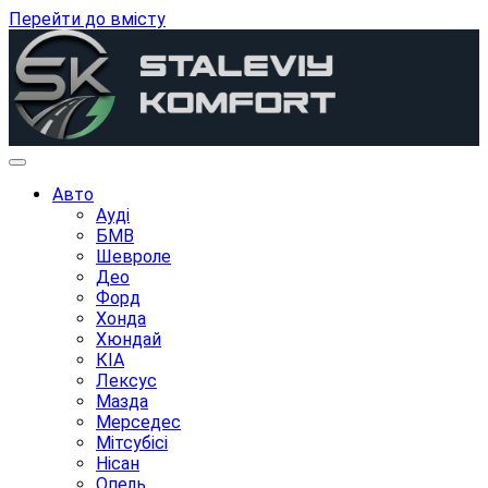
Перейти до вмісту
Авто
Ауді
БМВ
Шевроле
Део
Форд
Хонда
Хюндай
КІА
Лексус
Мазда
Мерседес
Мітсубісі
Нісан
Опель