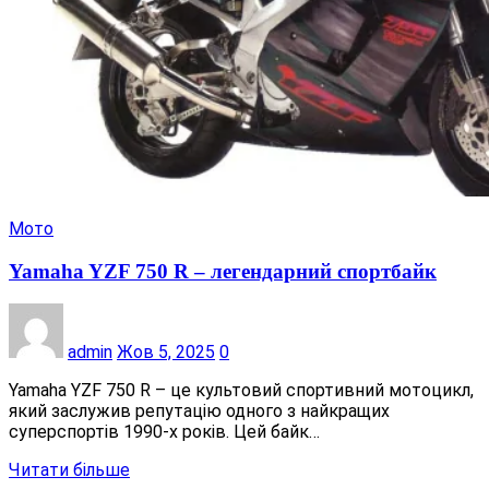
Мото
Yamaha YZF 750 R – легендарний спортбайк
admin
Жов 5, 2025
0
Yamaha YZF 750 R – це культовий спортивний мотоцикл,
який заслужив репутацію одного з найкращих
суперспортів 1990-х років. Цей байк…
Читати більше