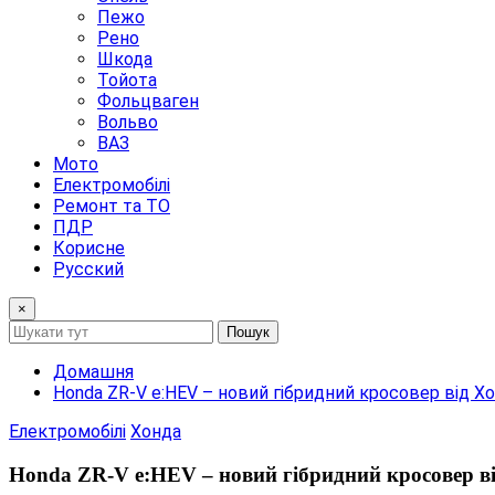
Пежо
Рено
Шкода
Тойота
Фольцваген
Вольво
ВАЗ
Мото
Електромобілі
Ремонт та ТО
ПДР
Корисне
Русский
×
Пошук
Домашня
Honda ZR-V e:HEV – новий гібридний кросовер від Х
Електромобілі
Хонда
Honda ZR-V e:HEV – новий гібридний кросовер в