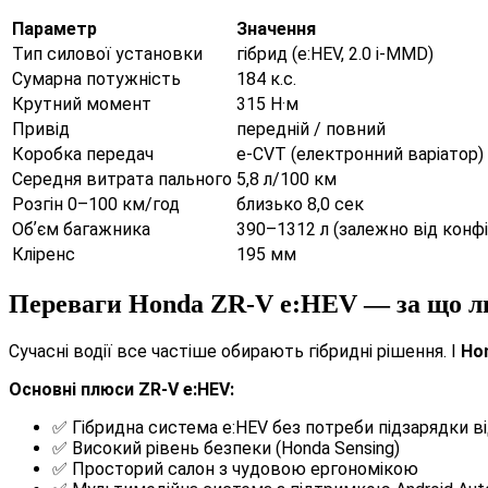
Параметр
Значення
Тип силової установки
гібрид (e:HEV, 2.0 i-MMD)
Сумарна потужність
184 к.с.
Крутний момент
315 Н·м
Привід
передній / повний
Коробка передач
e-CVT (електронний варіатор)
Середня витрата пального
5,8 л/100 км
Розгін 0–100 км/год
близько 8,0 сек
Обʼєм багажника
390–1312 л (залежно від конфі
Кліренс
195 мм
Переваги Honda ZR-V e:HEV — за що лю
Сучасні водії все частіше обирають гібридні рішення. І
Ho
Основні плюси ZR-V e:HEV:
✅ Гібридна система e:HEV без потреби підзарядки в
✅ Високий рівень безпеки (Honda Sensing)
✅ Просторий салон з чудовою ергономікою