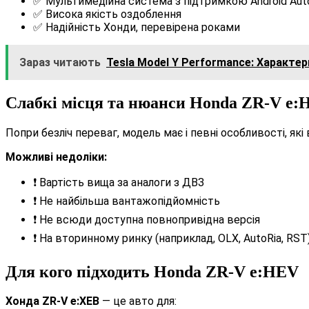
✅ Мультимедійна система з підтримкою Android Auto
✅ Висока якість оздоблення
✅ Надійність Хонди, перевірена роками
Зараз читають
Tesla Model Y Performance: Характе
Слабкі місця та нюанси Honda ZR-V e:
Попри безліч переваг, модель має і певні особливості, які
Можливі недоліки:
❗ Вартість вища за аналоги з ДВЗ
❗ Не найбільша вантажопідйомність
❗ Не всюди доступна повнопривідна версія
❗ На вторинному ринку (наприклад, OLX, AutoRia, RST
Для кого підходить Honda ZR-V e:HEV
Хонда ZR-V е:ХЕВ
— це авто для: