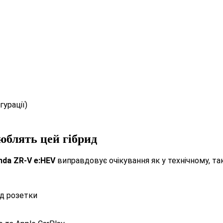
гурації)
блять цей гібрид
nda ZR-V e:HEV
виправдовує очікування як у технічному, так 
ід розетки