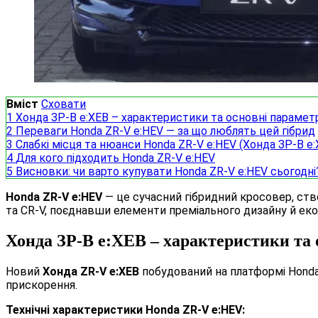
Вміст
Сховати
1
Хонда ЗР-В е:ХЕВ – характеристики та основні парамет
2
Переваги Honda ZR-V e:HEV — за що люблять цей гібрид
3
Слабкі місця та нюанси Honda ZR-V e:HEV (Хонда ЗР-В е:
4
Для кого підходить Honda ZR-V e:HEV
5
Висновки: чи варто купувати Honda ZR-V e:HEV сьогодні
Honda ZR-V e:HEV
— це сучасний гібридний кросовер, ство
та CR-V, поєднавши елементи преміального дизайну й екол
Хонда ЗР-В е:ХЕВ – характеристики та 
Новий
Хонда ZR-V е:ХЕВ
побудований на платформі Honda 
прискорення.
Технічні характеристики Honda ZR-V e:HEV: