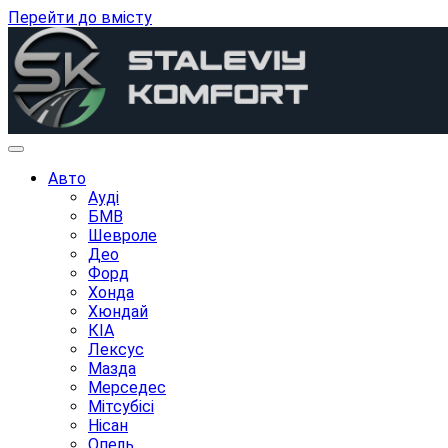
Перейти до вмісту
Авто
Ауді
БМВ
Шевроле
Део
Форд
Хонда
Хюндай
КІА
Лексус
Мазда
Мерседес
Мітсубісі
Нісан
Опель