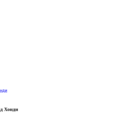
онди
ід Хонди