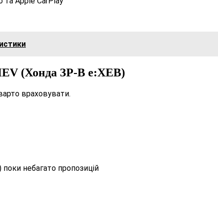
 та Apple CarPlay
ристики
HEV (Хонда ЗР-В е:ХЕВ)
 варто враховувати.
) поки небагато пропозицій