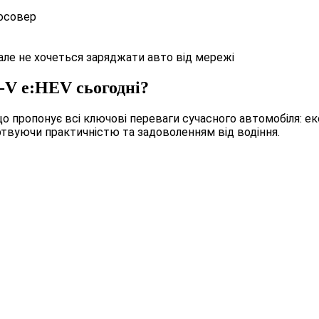
росовер
але не хочеться заряджати авто від мережі
-V e:HEV сьогодні?
 пропонує всі ключові переваги сучасного автомобіля: еконо
ертвуючи практичністю та задоволенням від водіння.