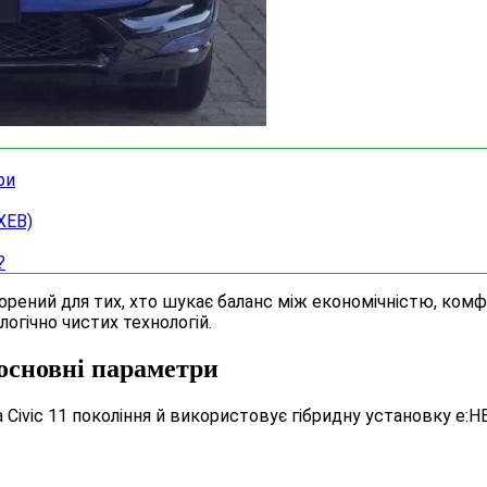
ри
ХЕВ)
?
рений для тих, хто шукає баланс між економічністю, комфо
огічно чистих технологій.
основні параметри
Civic 11 покоління й використовує гібридну установку e:HE